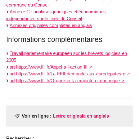
commune du Conseil
Annexe C : analyses juridiques et économiques
indépendantes sur le texte du Conseil
Annexes originales complètes en anglais
Informations complémentaires
Travail parlementaire européen sur les brevets logiciels en
2005
art
https://www.ffii.fr/Appel-a-l-action-III
art
https://www.ffii.fr/La-FFII-demande-aux-eurodeputes-d
art
https://www.ffii.fr/Organiser-la-majorite-economique
Voir en ligne :
Lettre originale en anglais
Rechercher :