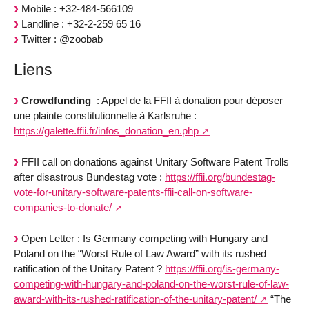
Mobile : +32-484-566109
Landline : +32-2-259 65 16
Twitter : @zoobab
Liens
Crowdfunding
: Appel de la FFII à donation pour déposer
une plainte constitutionnelle à Karlsruhe :
https://galette.ffii.fr/infos_donation_en.php
FFII call on donations against Unitary Software Patent Trolls
after disastrous Bundestag vote :
https://ffii.org/bundestag-
vote-for-unitary-software-patents-ffii-call-on-software-
companies-to-donate/
Open Letter : Is Germany competing with Hungary and
Poland on the “Worst Rule of Law Award” with its rushed
ratification of the Unitary Patent ?
https://ffii.org/is-germany-
competing-with-hungary-and-poland-on-the-worst-rule-of-law-
award-with-its-rushed-ratification-of-the-unitary-patent/
“The