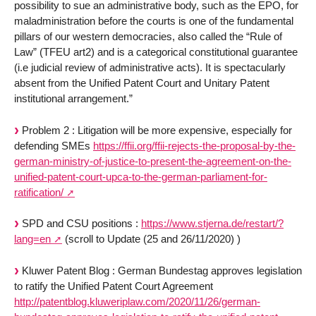
possibility to sue an administrative body, such as the EPO, for
maladministration before the courts is one of the fundamental
pillars of our western democracies, also called the “Rule of
Law” (TFEU art2) and is a categorical constitutional guarantee
(i.e judicial review of administrative acts). It is spectacularly
absent from the Unified Patent Court and Unitary Patent
institutional arrangement.”
Problem 2 : Litigation will be more expensive, especially for
defending SMEs
https://ffii.org/ffii-rejects-the-proposal-by-the-
german-ministry-of-justice-to-present-the-agreement-on-the-
unified-patent-court-upca-to-the-german-parliament-for-
ratification/
SPD and CSU positions :
https://www.stjerna.de/restart/?
lang=en
(scroll to Update (25 and 26/11/2020) )
Kluwer Patent Blog : German Bundestag approves legislation
to ratify the Unified Patent Court Agreement
http://patentblog.kluweriplaw.com/2020/11/26/german-