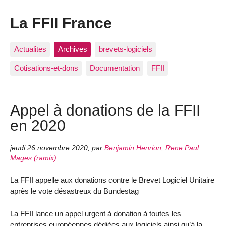
La FFII France
Actualites
Archives
brevets-logiciels
Cotisations-et-dons
Documentation
FFII
Appel à donations de la FFII
en 2020
jeudi 26 novembre 2020
,
par
Benjamin Henrion
,
Rene Paul
Mages (ramix)
La FFII appelle aux donations contre le Brevet Logiciel Unitaire
après le vote désastreux du Bundestag
La FFII lance un appel urgent à donation à toutes les
entreprises européennes dédiées aux logiciels ainsi qu’à la