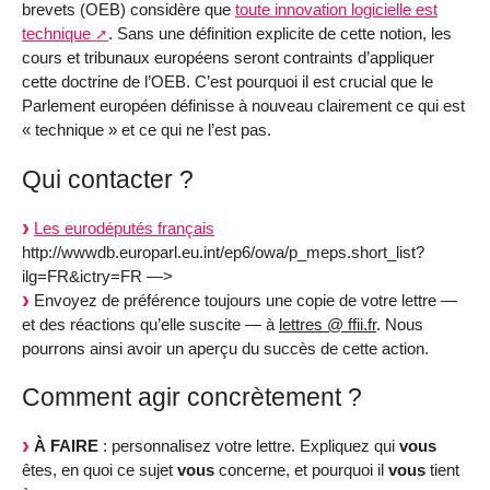
brevets (OEB) considère que
toute innovation logicielle est
technique
. Sans une définition explicite de cette notion, les
cours et tribunaux européens seront contraints d’appliquer
cette doctrine de l’OEB. C’est pourquoi il est crucial que le
Parlement européen définisse à nouveau clairement ce qui est
« technique » et ce qui ne l’est pas.
Qui contacter ?
Les eurodéputés français
http://wwwdb.europarl.eu.int/ep6/owa/p_meps.short_list?
ilg=FR&ictry=FR —>
Envoyez de préférence toujours une copie de votre lettre —
et des réactions qu’elle suscite — à
lettres @ ffii.fr
. Nous
pourrons ainsi avoir un aperçu du succès de cette action.
Comment agir concrètement ?
À FAIRE
: personnalisez votre lettre. Expliquez qui
vous
êtes, en quoi ce sujet
vous
concerne, et pourquoi il
vous
tient