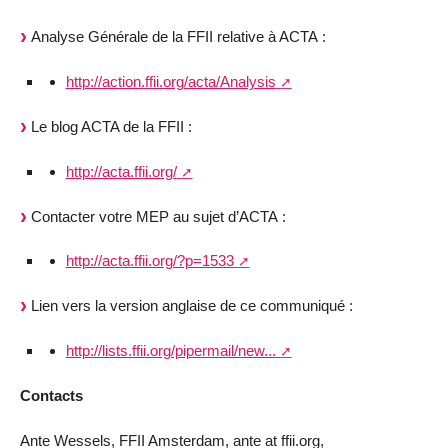
Analyse Générale de la FFII relative à ACTA :
http://action.ffii.org/acta/Analysis
Le blog ACTA de la FFII :
http://acta.ffii.org/
Contacter votre MEP au sujet d’ACTA :
http://acta.ffii.org/?p=1533
Lien vers la version anglaise de ce communiqué :
http://lists.ffii.org/pipermail/new...
Contacts
Ante Wessels, FFII Amsterdam, ante at ffii.org,