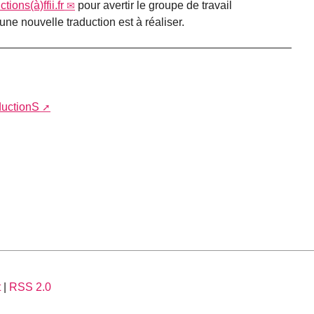
ctions(à)ffii.fr
pour avertir le groupe de travail
une nouvelle traduction est à réaliser.
aductionS
t
|
RSS 2.0