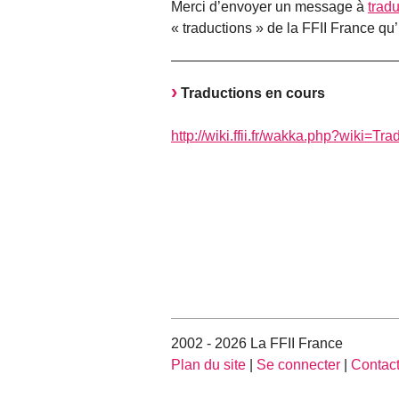
Merci d’envoyer un message à
tradu
« traductions » de la FFII France qu’
Traductions en cours
http://wiki.ffii.fr/wakka.php?wiki=Tr
2002 - 2026 La FFII France
Plan du site
|
Se connecter
|
Contac