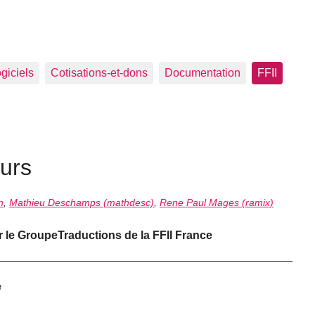
ogiciels
Cotisations-et-dons
Documentation
FFII
urs
n
,
Mathieu Deschamps (mathdesc)
,
Rene Paul Mages (ramix)
ur le GroupeTraductions de la FFII France
e