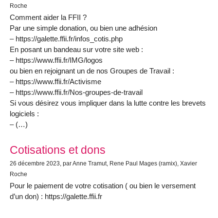
Roche
Comment aider la FFII ?
Par une simple donation, ou bien une adhésion
– https://galette.ffii.fr/infos_cotis.php
En posant un bandeau sur votre site web :
– https://www.ffii.fr/IMG/logos
ou bien en rejoignant un de nos Groupes de Travail :
– https://www.ffii.fr/Activisme
– https://www.ffii.fr/Nos-groupes-de-travail
Si vous désirez vous impliquer dans la lutte contre les brevets
logiciels :
– (…)
Cotisations et dons
26 décembre 2023
, par Anne Tramut, Rene Paul Mages (ramix), Xavier
Roche
Pour le paiement de votre cotisation ( ou bien le versement
d’un don) : https://galette.ffii.fr