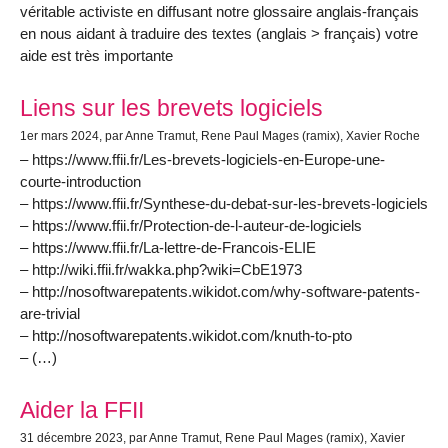
véritable activiste en diffusant notre glossaire anglais-français
en nous aidant à traduire des textes (anglais > français) votre
aide est très importante
Liens sur les brevets logiciels
1er mars 2024
, par Anne Tramut, Rene Paul Mages (ramix), Xavier Roche
– https://www.ffii.fr/Les-brevets-logiciels-en-Europe-une-
courte-introduction
– https://www.ffii.fr/Synthese-du-debat-sur-les-brevets-logiciels
– https://www.ffii.fr/Protection-de-l-auteur-de-logiciels
– https://www.ffii.fr/La-lettre-de-Francois-ELIE
– http://wiki.ffii.fr/wakka.php?wiki=CbE1973
– http://nosoftwarepatents.wikidot.com/why-software-patents-
are-trivial
– http://nosoftwarepatents.wikidot.com/knuth-to-pto
– (…)
Aider la FFII
31 décembre 2023
, par Anne Tramut, Rene Paul Mages (ramix), Xavier