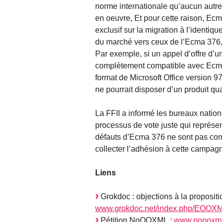
norme internationale qu’aucun autre
en oeuvre, Et pour cette raison, Ecm
exclusif sur la migration à l’identi
du marché vers ceux de l’Ecma 376,
Par exemple, si un appel d’offre d
complètement compatible avec Ecma 
format de Microsoft Office version 
ne pourrait disposer d’un produit qual
La FFII a informé les bureaux nationa
processus de vote juste qui représent
défauts d’Ecma 376 ne sont pas corr
collecter l’adhésion à cette campagn
Liens
Grokdoc : objections à la proposi
www.grokdoc.net/index.php/EOOXM
Pétition NoOOXML :
www.noooxml.