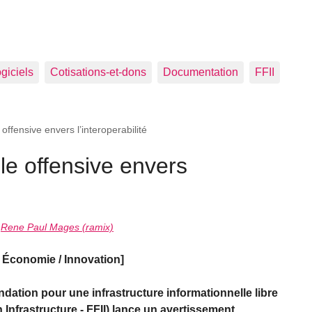
ogiciels
Cotisations-et-dons
Documentation
FFII
ffensive envers l’interoperabilité
e offensive envers
,
Rene Paul Mages (ramix)
Économie / Innovation]
dation pour une infrastructure informationnelle libre
 Infrastructure - FFII) lance un avertissement