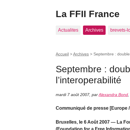
La FFII France
Actualites
Archives
brevets-l
Accueil
>
Archives
>
Septembre : double o
Septembre : doubl
l’interoperabilité
mardi 7 août 2007
,
par
Alexandra Bond
Communiqué de presse [Europe / 
Bruxelles, le 6 Août 2007 — La Fon
(Foundation for a Free Information