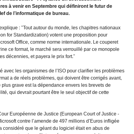
s à venir en Septembre qui définiront le futur de
lef de l’informatique de bureau.
I explique : "Tout autour du monde, les chapitres nationaux
ion for Standardization) votent une proposition pour
icrosoft Office, comme norme internationale. Le couperet
rine ce format, le marché sera verrouillé par ce monopole
es décennies, et payera le prix fort."
illé avec les organismes de l’ISO pour clarifier les problèmes
ormat a de réels problèmes, qui doivent être corrigés avant,
e plus grave est la dépendance envers les brevets de
ité, qui devrait pourtant être le seul objectif de cette
Cour Européenne de Justice (European Court of Justice -
icrosoft contre l’amende de 497 millions d’Euros infligée
considéré que le géant du logiciel était en abus de