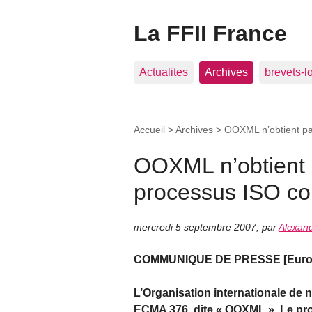
La FFII France
Actualites
Archives
brevets-l
Accueil
>
Archives
>
OOXML n’obtient pas
OOXML n’obtient p
processus ISO co
mercredi 5 septembre 2007
,
par
Alexan
COMMUNIQUE DE PRESSE [Europe
L’Organisation internationale de n
ECMA 376, dite « OOXML ». Le pr