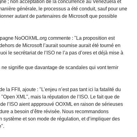
e ; non acceptation de la concurrence au Venezuela et
manière générale, le processus a été conduit, sauf pour une
tionner autant de partenaires de Microsoft que possible
mpagne NoOOXML.org commente : "La proposition est
ehors de Microsoft l’aurait soumise aurait été tourné en
oi le secrétariat de l’ISO ne l’a pas d’ores et déjà mise à
 ne signifie que davantage de scandales qui vont ternir
 la FFII, ajoute : "L’enjeu n’est pas tant ici la fatalité du
"Open XML", mais la réputation de l’ISO. Le fait que de
 de l’ISO aient appprouvé OOXML en raison de sérieuses
édure a besoin d’être révisée. Nous recommandons
on système et son mode de régulation, et d’impliquer des
".