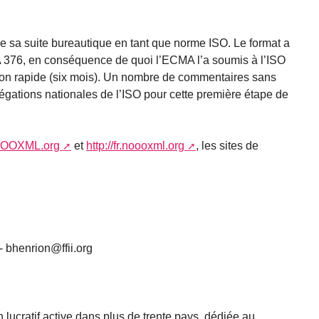
de sa suite bureautique en tant que norme ISO. Le format a
 376, en conséquence de quoi l’ECMA l’a soumis à l’ISO
tion rapide (six mois). Un nombre de commentaires sans
égations nationales de l’ISO pour cette première étape de
NoOOXML.org
et
http://fr.noooxml.org
, les sites de
- bhenrion@ffii.org
 lucratif active dans plus de trente pays, dédiée au