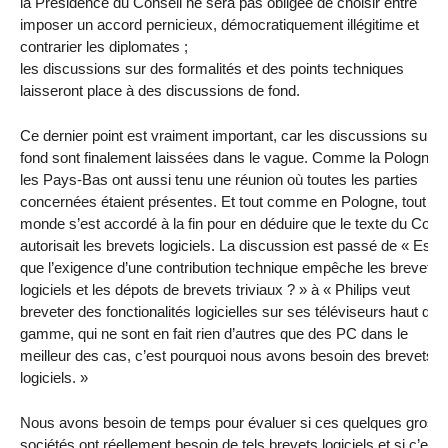
la Présidence du Conseil ne sera pas obligée de choisir entre
imposer un accord pernicieux, démocratiquement illégitime et
contrarier les diplomates ;
les discussions sur des formalités et des points techniques
laisseront place à des discussions de fond.
Ce dernier point est vraiment important, car les discussions sur le
fond sont finalement laissées dans le vague. Comme la Pologne,
les Pays-Bas ont aussi tenu une réunion où toutes les parties
concernées étaient présentes. Et tout comme en Pologne, tout le
monde s’est accordé à la fin pour en déduire que le texte du Conse
autorisait les brevets logiciels. La discussion est passé de « Est-
que l’exigence d’une contribution technique empêche les brevets
logiciels et les dépots de brevets triviaux ? » à « Philips veut
breveter des fonctionalités logicielles sur ses téléviseurs haut de
gamme, qui ne sont en fait rien d’autres que des PC dans le
meilleur des cas, c’est pourquoi nous avons besoin des brevets
logiciels. »
Nous avons besoin de temps pour évaluer si ces quelques gross
sociétés ont réellement besoin de tels brevets logiciels et si c’est 