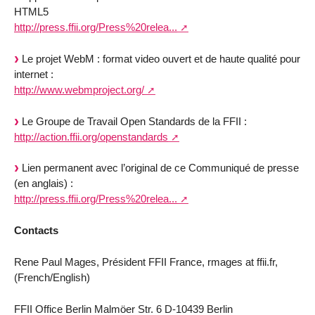
HTML5
http://press.ffii.org/Press%20relea...
Le projet WebM : format video ouvert et de haute qualité pour
internet :
http://www.webmproject.org/
Le Groupe de Travail Open Standards de la FFII :
http://action.ffii.org/openstandards
Lien permanent avec l’original de ce Communiqué de presse
(en anglais) :
http://press.ffii.org/Press%20relea...
Contacts
Rene Paul Mages, Président FFII France, rmages at ffii.fr,
(French/English)
FFII Office Berlin Malmöer Str. 6 D-10439 Berlin