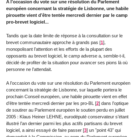
A l’occasion du vote sur une résolution du Parlement
européen concernant la stratégie de Lisbonne, une habile
pirouette vient d’être tentée mercredi dernier par le camp
pro-brevet logiciel...
Tandis que la date limite de réponse à la consultation sur le
brevet communautaire approche à grands pas
[
1
]
,
monopolisant l’attention et les efforts de la plupart des
opposants au brevet logiciel, le camp adverse a, semble-t-il,
décidé de profiter de la situation pour avancer ses pions là où
personne ne l’attendait.
A l’occasion du vote sur une résolution du Parlement européen
concernant la stratégie de Lisbonne, sur laquelle portera le
prochain Conseil européen, une habile pirouette vient en effet
d’être tentée mercredi dernier par les pro-BL
[
2
]
dans l’optique
de soutirer au Parlement européen le soutien perdu en juillet
2005 : Klaus Heiner LEHNE, eurodéputé conservateur s’étant
illustré l’an dernier parmi les plus actifs partisans du brevet
logiciel, a ainsi essayé de faire passer
[
3
]
un "point 43" qui
demandait à la Commission, au nom du Parlement européen,