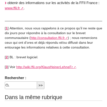
obtenir des informations sur les activités de la FFII France :
www.ffii.fr
.
[
1
]
Attention, nous vous rappelons à ce propos qu’il ne reste que
dix jours pour répondre à la consultation sur le brevet
communautaire (
http://consultation.ffii.fr
) ; nous remercions
ceux qui ont d’ores et déjà répondu et/ou diffusé dans leur
entourage les informations relatives à cette consultation.
[
2
]
BL : brevet logiciel.
[
3
]
Voir
http://wiki.ffii.org/KlausHeinerLehneFr
.
Rechercher :
Dans la même rubrique