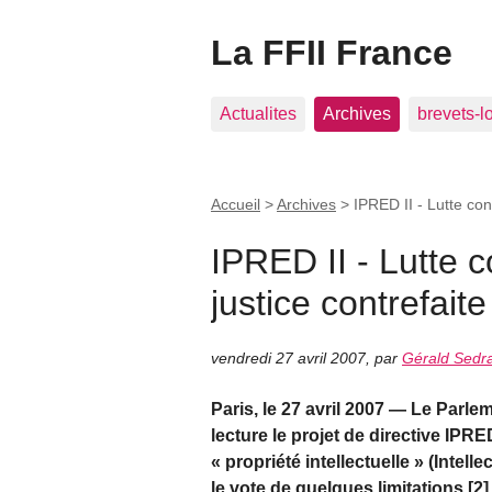
La FFII France
Actualites
Archives
brevets-l
Accueil
>
Archives
>
IPRED II - Lutte cont
IPRED II - Lutte c
justice contrefaite
vendredi 27 avril 2007
,
par
Gérald Sedra
Paris, le 27 avril 2007 — Le Parle
lecture le projet de directive IPRE
« propriété intellectuelle » (Intel
le vote de quelques limitations [2