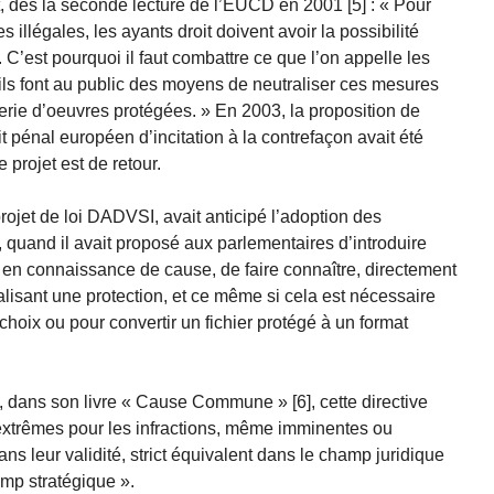
 dès la seconde lecture de l’EUCD en 2001 [5] : « Pour
 illégales, les ayants droit doivent avoir la possibilité
. C’est pourquoi il faut combattre ce que l’on appelle les
’ils font au public des moyens de neutraliser ces mesures
raterie d’oeuvres protégées. » En 2003, la proposition de
t pénal européen d’incitation à la contrefaçon avait été
 projet est de retour.
ojet de loi DADVSI, avait anticipé l’adoption des
, quand il avait proposé aux parlementaires d’introduire
, en connaissance de cause, de faire connaître, directement
ralisant une protection, et ce même si cela est nécessaire
choix ou pour convertir un fichier protégé à un format
 dans son livre « Cause Commune » [6], cette directive
extrêmes pour les infractions, même imminentes ou
ns leur validité, strict équivalent dans le champ juridique
mp stratégique ».