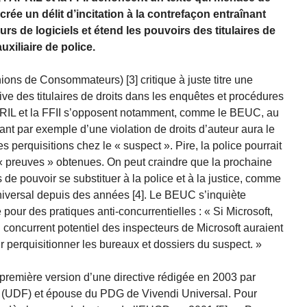
ée un délit d’incitation à la contrefaçon entraînant
rs de logiciels et étend les pouvoirs des titulaires de
uxiliaire de police.
s de Consommateurs) [3] critique à juste titre une
ve des titulaires de droits dans les enquêtes et procédures
PRIL et la FFII s’opposent notamment, comme le BEUC, au
gnant par exemple d’une violation de droits d’auteur aura le
s perquisitions chez le « suspect ». Pire, la police pourrait
es « preuves » obtenues. On peut craindre que la prochaine
 de pouvoir se substituer à la police et à la justice, comme
versal depuis des années [4]. Le BEUC s’inquiète
e pour des pratiques anti-concurrentielles : « Si Microsoft,
 concurrent potentiel des inspecteurs de Microsoft auraient
r perquisitionner les bureaux et dossiers du suspect. »
a première version d’une directive rédigée en 2003 par
 (UDF) et épouse du PDG de Vivendi Universal. Pour