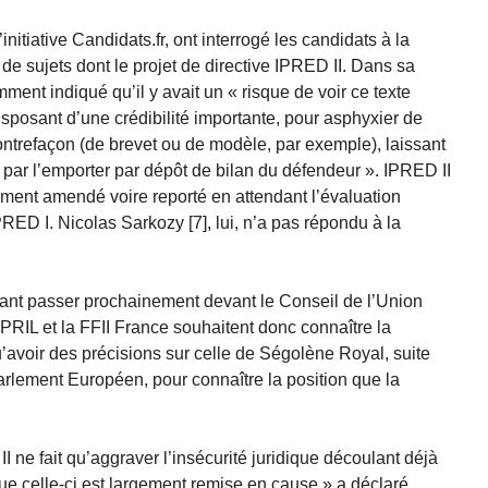
’initiative Candidats.fr, ont interrogé les candidats à la
 de sujets dont le projet de directive IPRED II. Dans sa
ent indiqué qu’il y avait un « risque de voir ce texte
disposant d’une crédibilité importante, pour asphyxier de
ontrefaçon (de brevet ou de modèle, par exemple), laissant
nt par l’emporter par dépôt de bilan du défendeur ». IPRED II
tement amendé voire reporté en attendant l’évaluation
IPRED I. Nicolas Sarkozy [7], lui, n’a pas répondu à la
evant passer prochainement devant le Conseil de l’Union
PRIL et la FFII France souhaitent donc connaître la
’avoir des précisions sur celle de Ségolène Royal, suite
arlement Européen, pour connaître la position que la
I ne fait qu’aggraver l’insécurité juridique découlant déjà
e celle-ci est largement remise en cause » a déclaré