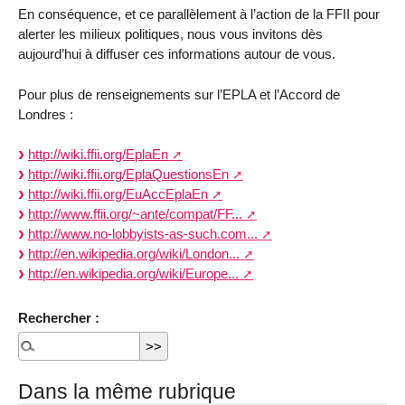
En conséquence, et ce parallèlement à l’action de la FFII pour
alerter les milieux politiques, nous vous invitons dès
aujourd’hui à diffuser ces informations autour de vous.
Pour plus de renseignements sur l’EPLA et l’Accord de
Londres :
http://wiki.ffii.org/EplaEn
http://wiki.ffii.org/EplaQuestionsEn
http://wiki.ffii.org/EuAccEplaEn
http://www.ffii.org/~ante/compat/FF...
http://www.no-lobbyists-as-such.com...
http://en.wikipedia.org/wiki/London...
http://en.wikipedia.org/wiki/Europe...
Rechercher :
Dans la même rubrique